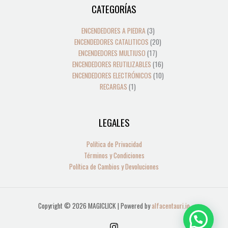
CATEGORÍAS
1
3
17
20
16
10
producto
productos
productos
productos
productos
productos
ENCENDEDORES A PIEDRA
3
ENCENDEDORES CATALITICOS
20
ENCENDEDORES MULTIUSO
17
ENCENDEDORES REUTILIZABLES
16
ENCENDEDORES ELECTRÓNICOS
10
RECARGAS
1
LEGALES
Política de Privacidad
Términos y Condiciones
Política de Cambios y Devoluciones
Copyright © 2026 MAGICLICK | Powered by
alfacentauri.io