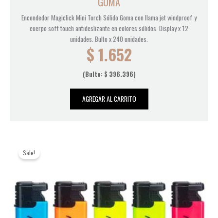
GOMA
Encendedor Magiclick Mini Torch Sólido Goma con llama jet windproof y
cuerpo soft touch antideslizante en colores sólidos. Display x 12
unidades. Bulto x 240 unidades.
$
1.652
(Bulto:
$
396.396
)
AGREGAR AL CARRITO
Original
Current
Sale!
price
price
was:
is:
$ 1.108.
$ 889.