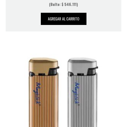
(Bulto:
$
546.111
)
AGREGAR AL CARRITO