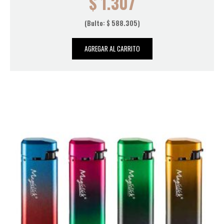
$
1.307
(Bulto:
$
588.305
)
AGREGAR AL CARRITO