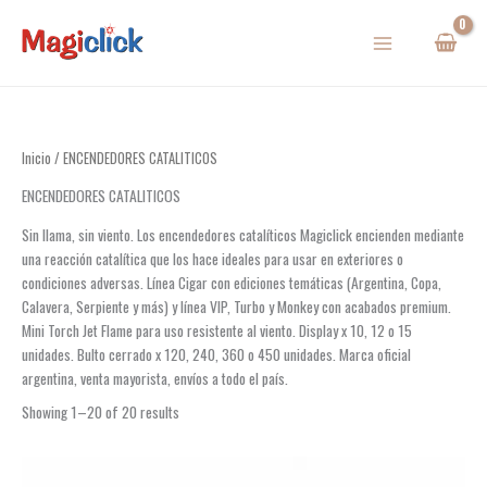
Ir
al
contenido
Inicio
/ ENCENDEDORES CATALITICOS
ENCENDEDORES CATALITICOS
Sin llama, sin viento. Los encendedores catalíticos Magiclick encienden mediante
una reacción catalítica que los hace ideales para usar en exteriores o
condiciones adversas. Línea Cigar con ediciones temáticas (Argentina, Copa,
Calavera, Serpiente y más) y línea VIP, Turbo y Monkey con acabados premium.
Mini Torch Jet Flame para uso resistente al viento. Display x 10, 12 o 15
unidades. Bulto cerrado x 120, 240, 360 o 450 unidades. Marca oficial
argentina, venta mayorista, envíos a todo el país.
Showing 1–20 of 20 results