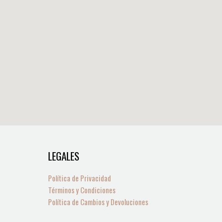
LEGALES
6
0
os
ctos
ductos
roductos
roductos
Política de Privacidad
Términos y Condiciones
Política de Cambios y Devoluciones