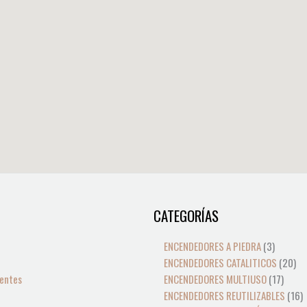
CATEGORÍAS
1
3
17
20
1
1
producto
product
produ
pro
p
p
ENCENDEDORES A PIEDRA
3
ENCENDEDORES CATALITICOS
20
entes
ENCENDEDORES MULTIUSO
17
ENCENDEDORES REUTILIZABLES
16