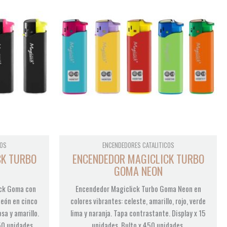
COS
ENCENDEDORES CATALITICOS
CK TURBO
ENCENDEDOR MAGICLICK TURBO
GOMA NEON
ack Goma con
Encendedor Magiclick Turbo Goma Neon en
neón en cinco
colores vibrantes: celeste, amarillo, rojo, verde
osa y amarillo.
lima y naranja. Tapa contrastante. Display x 15
50 unidades.
unidades. Bulto x 450 unidades.