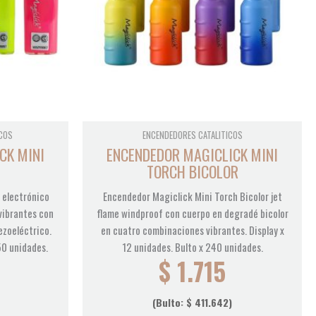
COS
ENCENDEDORES CATALITICOS
CK MINI
ENCENDEDOR MAGICLICK MINI
TORCH BICOLOR
 electrónico
Encendedor Magiclick Mini Torch Bicolor jet
vibrantes con
flame windproof con cuerpo en degradé bicolor
ezoeléctrico.
en cuatro combinaciones vibrantes. Display x
50 unidades.
12 unidades. Bulto x 240 unidades.
$
1.715
(Bulto:
$
411.642
)