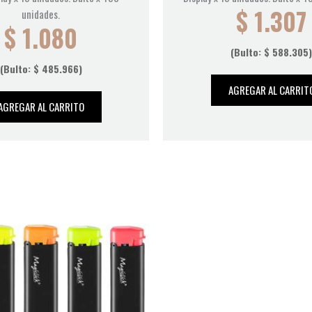
$
1.307
unidades.
$
1.080
(Bulto:
$
588.305
)
(Bulto:
$
485.966
)
AGREGAR AL CARRIT
AGREGAR AL CARRITO