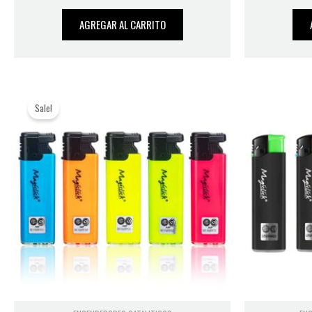
AGREGAR AL CARRITO
Original
Current
Sale!
price
price
was:
is:
$ 1.108.
$ 889.