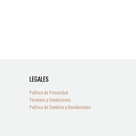
LEGALES
6
0
os
ctos
ductos
roductos
roductos
Política de Privacidad
Términos y Condiciones
Política de Cambios y Devoluciones