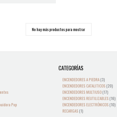
No hay más productos para mostrar
CATEGORÍAS
1
3
17
20
1
1
producto
product
produ
pro
p
p
ENCENDEDORES A PIEDRA
3
ENCENDEDORES CATALITICOS
20
entes
ENCENDEDORES MULTIUSO
17
ENCENDEDORES REUTILIZABLES
16
buidora Pop
ENCENDEDORES ELECTRÓNICOS
10
RECARGAS
1