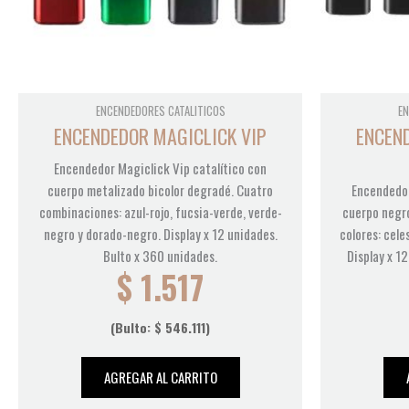
ENCENDEDORES CATALITICOS
EN
ENCENDEDOR MAGICLICK VIP
ENCEN
Encendedor Magiclick Vip catalítico con
cuerpo metalizado bicolor degradé. Cuatro
Encendedor
combinaciones: azul-rojo, fucsia-verde, verde-
cuerpo negro
negro y dorado-negro. Display x 12 unidades.
colores: celes
Bulto x 360 unidades.
Display x 1
$
1.517
(Bulto:
$
546.111
)
AGREGAR AL CARRITO