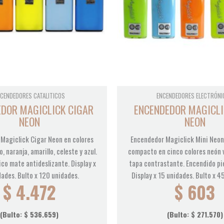
CENDEDORES CATALITICOS
ENCENDEDORES ELECTRÓNI
DOR MAGICLICK CIGAR
ENCENDEDOR MAGICLI
NEON
NEON
Magiclick Cigar Neon en colores
Encendedor Magiclick Mini Neon
o, naranja, amarillo, celeste y azul.
compacto en cinco colores neón 
ico mate antideslizante. Display x
tapa contrastante. Encendido pi
dades. Bulto x 120 unidades.
Display x 15 unidades. Bulto x 4
$
4.472
$
603
(Bulto:
$
536.659
)
(Bulto:
$
271.570
)