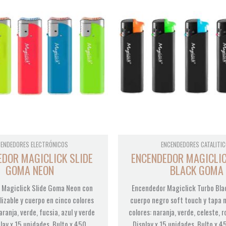
CENDEDORES ELECTRÓNICOS
ENCENDEDORES CATALITI
EDOR MAGICLICK SLIDE
ENCENDEDOR MAGICLI
GOMA NEON
BLACK GOMA
 Magiclick Slide Goma Neon con
Encendedor Magiclick Turbo Bl
lizable y cuerpo en cinco colores
cuerpo negro soft touch y tapa 
aranja, verde, fucsia, azul y verde
colores: naranja, verde, celeste, r
play x 15 unidades. Bulto x 450
Display x 15 unidades. Bulto x 4