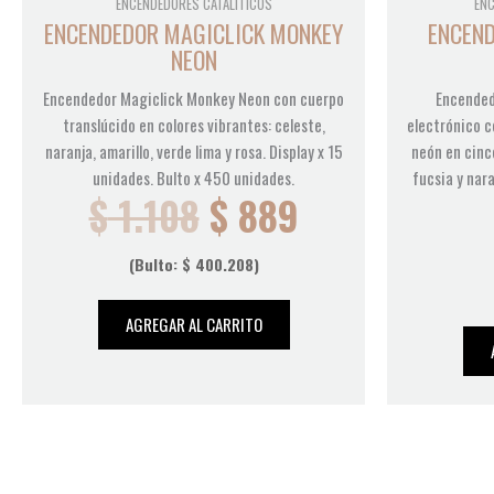
ENCENDEDORES CATALITICOS
EN
ENCENDEDOR MAGICLICK MONKEY
ENCEND
NEON
Encendedor Magiclick Monkey Neon con cuerpo
Encended
translúcido en colores vibrantes: celeste,
electrónico c
naranja, amarillo, verde lima y rosa. Display x 15
neón en cinco
unidades. Bulto x 450 unidades.
fucsia y nara
$
1.108
$
889
(Bulto:
$
400.208
)
AGREGAR AL CARRITO