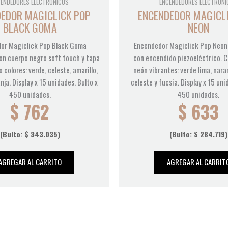
CENDEDORES ELECTRÓNICOS
ENCENDEDORES ELECTRÓNI
EDOR MAGICLICK POP
ENCENDEDOR MAGICL
BLACK GOMA
NEON
or Magiclick Pop Black Goma
Encendedor Magiclick Pop Neon
on cuerpo negro soft touch y tapa
con encendido piezoeléctrico. C
 colores: verde, celeste, amarillo,
neón vibrantes: verde lima, naran
nja. Display x 15 unidades. Bulto x
celeste y fucsia. Display x 15 uni
450 unidades.
450 unidades.
$
762
$
633
(Bulto:
$
343.035
)
(Bulto:
$
284.719
)
AGREGAR AL CARRITO
AGREGAR AL CARRIT