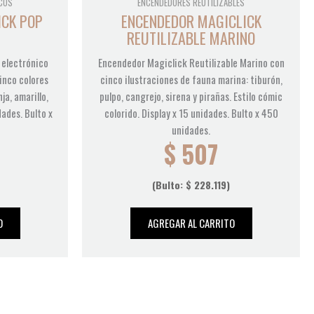
COS
ENCENDEDORES REUTILIZABLES
ICK POP
ENCENDEDOR MAGICLICK
REUTILIZABLE MARINO
 electrónico
Encendedor Magiclick Reutilizable Marino con
inco colores
cinco ilustraciones de fauna marina: tiburón,
ja, amarillo,
pulpo, cangrejo, sirena y pirañas. Estilo cómic
dades. Bulto x
colorido. Display x 15 unidades. Bulto x 450
unidades.
$
507
(Bulto:
$
228.119
)
O
AGREGAR AL CARRITO