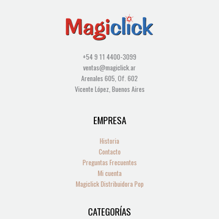
+54 9 11 4400-3099
ventas@magiclick.ar
Arenales 605, Of. 602
Vicente López, Buenos Aires
EMPRESA
Historia
Contacto
Preguntas Frecuentes
Mi cuenta
Magiclick Distribuidora Pop
CATEGORÍAS
1
3
17
20
16
10